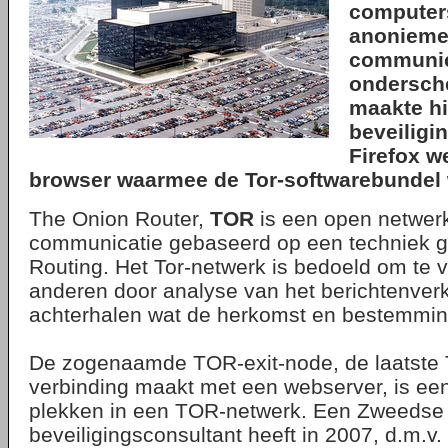
computer
anonieme
communic
ondersch
maakte hi
beveiligi
Firefox w
browser waarmee de Tor-softwarebundel 
The Onion Router,
TOR
is een open netwer
communicatie gebaseerd op een techniek
Routing. Het Tor-netwerk is bedoeld om te
anderen door analyse van het berichtenver
achterhalen wat de herkomst en bestemming
De zogenaamde TOR-exit-node, de laatste
verbinding maakt met een webserver, is ee
plekken in een TOR-netwerk. Een Zweedse
beveiligingsconsultant heeft in 2007, d.m.v.