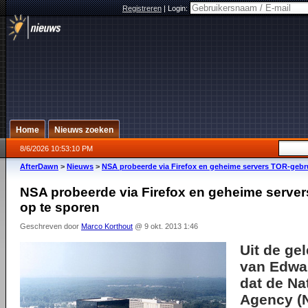
Registreren
|
Login:
Home
Nieuws zoeken
8/6/2026 10:53:10 PM
AfterDawn
>
Nieuws
>
NSA probeerde via Firefox en geheime servers TOR-gebru
NSA probeerde via Firefox en geheime serve
op te sporen
Geschreven door
Marco Korthout
@ 9 okt. 2013 1:46
Uit de ge
van Edwar
dat de Na
Agency (