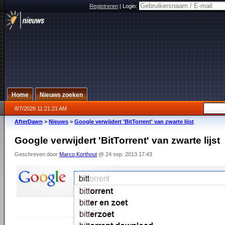
Registreren
|
Login:
Home
Nieuws zoeken
8/7/2026 11:21:21 AM
AfterDawn
>
Nieuws
>
Google verwijdert 'BitTorrent' van zwarte lijst
Google verwijdert 'BitTorrent' van zwarte lijst
Geschreven door
Marco Korthout
@ 24 sep. 2013 17:43