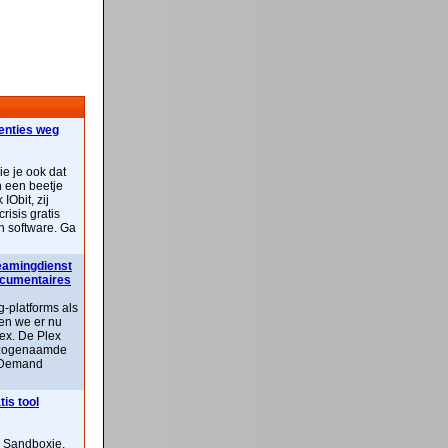
centies weg
ie je ook dat
n een beetje
IObit, zij
risis gratis
n software. Ga
reamingdienst
documentaires
-platforms als
ben we er nu
lex. De Plex
n zogenaamde
 Demand
is tool
n Sandboxie,