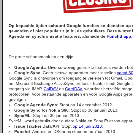
Op bepaalde tijden schoont Google functies en diensten op d
geworden of niet populair zijn bij de gebruikers. Deze winter
Agenda en synchronisatie features, alsmede de
Punchd app
.
De grote schoonmaak op een rijtje:
Google Agenda
: Diverse weinig gebruikte features worden be
Google Sync
: Geen nieuwe apparaten meer instellen
vanaf 30
Google Sync is ontworpen om toegang te verlenen tot Gmail, Goo
het Microsoft Exchange ActiveSync protocol. Echter biedt Google 
toegang via IMAP,
CalDAV
en
CardDAV
, waardoor hetzelfde mogel
protocollen. Voor bestaande apparaten en voor Google Apps gebru
gevolgen.
Google Agenda Sync
: Stopt op 14 december 2012.
Google Sync for Nokia S60
: Stopt op 30 januari 2013.
SyncML
: Stopt op 30 januari 2013.
SyncML word gebruikt door oudere Nokia en Sony Ericsson appar
Issue Tracker Data API
: Stopt
op 14 juni 2013
.
Punchd
: Android en iOS apps stoppen op 7 juni 2013.