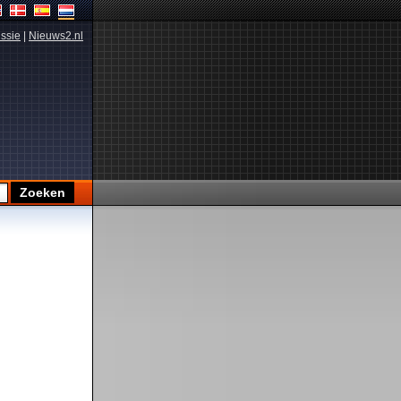
ssie
|
Nieuws2.nl