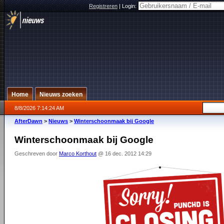
Registreren
|
Login:
Home
Nieuws zoeken
8/8/2026 7:14:24 AM
AfterDawn
>
Nieuws
>
Winterschoonmaak bij Google
Winterschoonmaak bij Google
Geschreven door
Marco Korthout
@ 16 dec. 2012 14:29