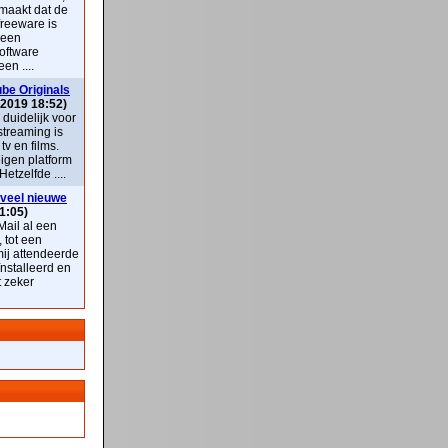
maakt dat de
freeware is
 een
oftware
en ....
be Originals
 2019 18:52)
k duidelijk voor
streaming is
v en films.
eigen platform
Hetzelfde ....
veel nieuwe
1:05)
ail al een
, tot een
mij attendeerde
nstalleerd en
t zeker