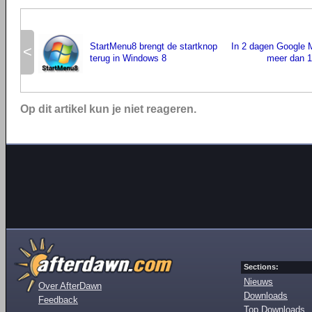
StartMenu8 brengt de startknop
In 2 dagen Google 
<
terug in Windows 8
meer dan 1
Op dit artikel kun je niet reageren.
Sections:
Nieuws
Over AfterDawn
Downloads
Feedback
Top Downloads