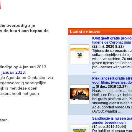
ie overbodig zijn
 is de beurt aan bepaalde
Laatste nieuws
IObit geeft gratis pro-li
tijdens de Coronacrisis
(22 mrt. 2020 8:22)
Tijdens de coronacrisis z
softwarebedrijven de pij
willen verzachten. Zo ook 
geven tijdens de Coronac
ëindigd op 4 januari 2013.
pro-licenties weg van hu
....
 januari 2013
.
gle Agenda en Contacten via
Plex lanceert gratis st
tegenwoordig soortgelijke
voor films, tv-series, 
...
(6 dec. 2019 13:27)
ijk is met deze open
Naast betaalde streaming
ikers heeft het geen
Netflix en Disney+, heb
het gratis platform van P
streaming-dienst is ee
Ad-supported Video On
(AVOD),waarbij ....
Sandboxie is nu een grat
aten.
zonder beperkingen
(14 sep. 2019 20:44)
De huidige eigenaar va