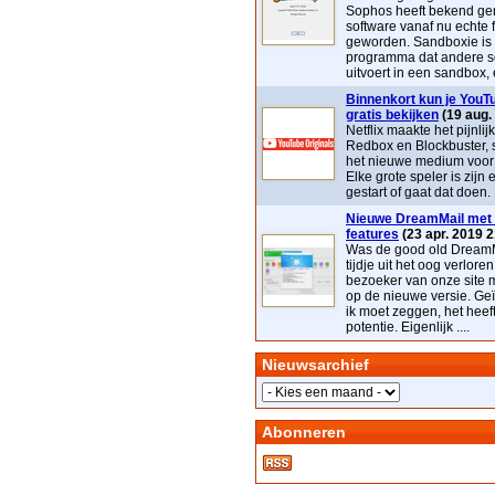
Sophos heeft bekend ge
software vanaf nu echte 
geworden. Sandboxie is
programma dat andere s
uitvoert in een sandbox, e
Binnenkort kun je YouTu
gratis bekijken
(19 aug.
Netflix maakte het pijnlij
Redbox en Blockbuster, 
het nieuwe medium voor t
Elke grote speler is zijn 
gestart of gaat dat doen. 
Nieuwe DreamMail met 
features
(23 apr. 2019 2
Was de good old DreamM
tijdje uit het oog verloren
bezoeker van onze site 
op de nieuwe versie. Geï
ik moet zeggen, het heef
potentie. Eigenlijk ....
Nieuwsarchief
Abonneren