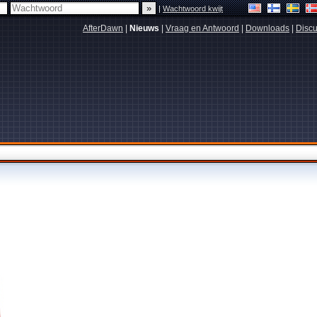
|
Wachtwoord kwijt
AfterDawn
|
Nieuws
|
Vraag en Antwoord
|
Downloads
|
Discu