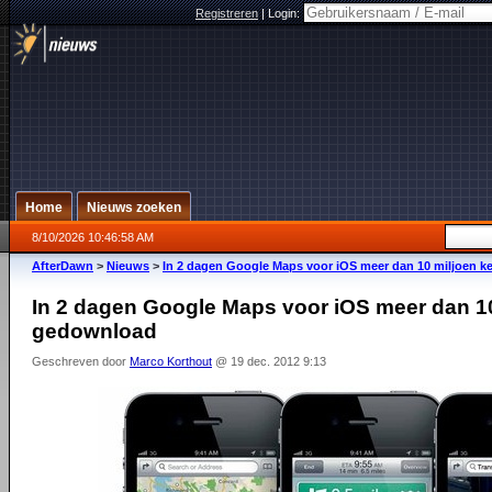
Registreren
|
Login:
Home
Nieuws zoeken
8/10/2026 10:46:58 AM
AfterDawn
>
Nieuws
>
In 2 dagen Google Maps voor iOS meer dan 10 miljoen 
In 2 dagen Google Maps voor iOS meer dan 10
gedownload
Geschreven door
Marco Korthout
@ 19 dec. 2012 9:13