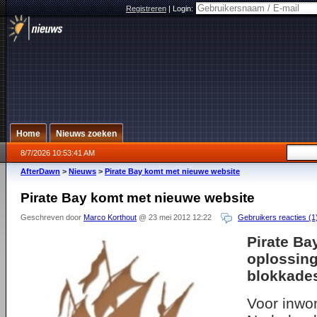
Registreren
|
Login:
Home
Nieuws zoeken
8/7/2026 10:53:41 AM
AfterDawn
>
Nieuws
>
Pirate Bay komt met nieuwe website
Pirate Bay komt met nieuwe website
Geschreven door
Marco Korthout
@ 23 mei 2012 12:22
Gebruikers reacties (1
Pirate Ba
oplossing
blokkade
Voor inwo