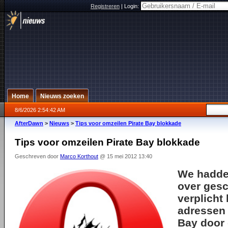
Registreren
|
Login:
Home
Nieuws zoeken
8/6/2026 2:54:42 AM
AfterDawn
>
Nieuws
>
Tips voor omzeilen Pirate Bay blokkade
Tips voor omzeilen Pirate Bay blokkade
Geschreven door
Marco Korthout
@ 15 mei 2012 13:40
We hadden
over gesc
verplicht
adressen 
Bay door 