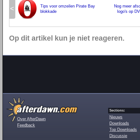
Tips voor omzeilen Pirate Bay
Nog meer afs
<
blokkade
logo's op DV
Op dit artikel kun je niet reageren.
Sections:
Nieuws
Over AfterDawn
Downloads
Feedback
Top Downloads
Discussie