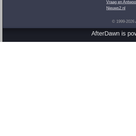
Vraag en Antwoo
Nieuws2.nl
© 1999-2026
AfterDawn is p