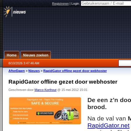
Registreren
|
Login:
Home
Nieuws zoeken
8/10/2026 3:47:46 AM
AfterDawn
>
Nieuws
>
RapidGator offline gezet door webhoster
RapidGator offline gezet door webhoster
Geschreven door
Marco Korthout
@ 15 mei 2012 15:01
De een z'n doo
brood.
Na de val van
RapidGator.net