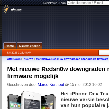
Registreren
|
Login:
Home
Nieuws zoeken
8/8/2026 1:25:48 AM
AfterDawn
>
Nieuws
>
Met nieuwe Redsn0w downgraden naar oudere firmware 
Met nieuwe Redsn0w downgraden n
firmware mogelijk
Geschreven door
Marco Korthout
@ 15 mei 2012 10:02
Het iPhone Dev Tea
nieuwe versie besc
van hun populaire j