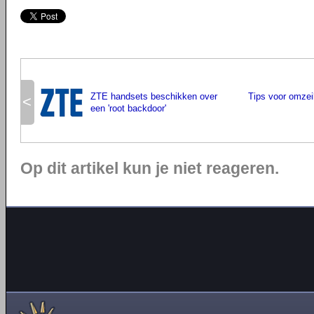
ZTE handsets beschikken over
Tips voor omzei
<
een 'root backdoor'
Op dit artikel kun je niet reageren.