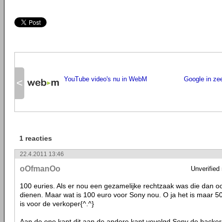
YouTube video's nu in WebM
Google in ze
<
1 reacties
22.4.2011 13:46
oOfmanOo
Unverified
100 euries. Als er nou een gezamelijke rechtzaak was die dan o
dienen. Maar wat is 100 euro voor Sony nou. O ja het is maar 5
is voor de verkoper{^.^}
Aan de ene kant dit aan de andere kant vevolgd Sony de hacke