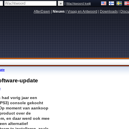
|
Wachtwoord kwijt
AfterDawn
|
Nieuws
|
Vraag en Antwoord
|
Downloads
|
Discu
ate
oftware-update
)
 had vorig jaar een
PS3) console gekocht
. Op moment van aankoop
 product over de
om, en daar werd ook mee
een alternatief
eem te installeren, zoals