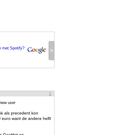
e met Spotify?
>
1
 new user
ok als precedent kon
0 euro want de andere helft
rs GeoHot en