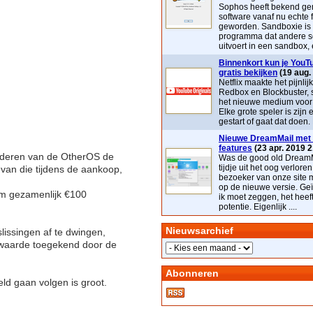
Sophos heeft bekend ge
software vanaf nu echte 
geworden. Sandboxie is
programma dat andere s
uitvoert in een sandbox, e
Binnenkort kun je YouTu
gratis bekijken
(19 aug.
Netflix maakte het pijnlij
Redbox en Blockbuster, 
het nieuwe medium voor t
Elke grote speler is zijn 
gestart of gaat dat doen. 
Nieuwe DreamMail met 
features
(23 apr. 2019 2
jderen van de OtherOS de
Was de good old DreamM
tijdje uit het oog verloren
 van die tijdens de aankoop,
bezoeker van onze site 
op de nieuwe versie. Geï
om gezamenlijk €100
ik moet zeggen, het heef
potentie. Eigenlijk ....
Nieuwsarchief
issingen af te dwingen,
 waarde toegekend door de
Abonneren
d gaan volgen is groot.