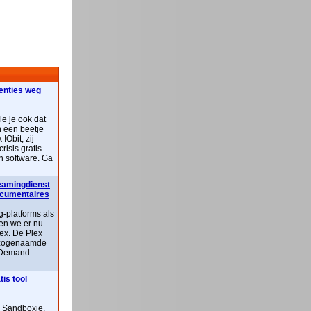
centies weg
ie je ook dat
n een beetje
IObit, zij
risis gratis
n software. Ga
reamingdienst
documentaires
-platforms als
ben we er nu
lex. De Plex
n zogenaamde
 Demand
is tool
n Sandboxie,