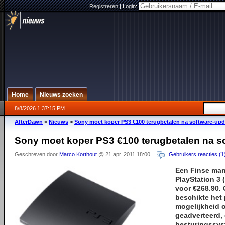
Registreren
|
Login:
Home
Nieuws zoeken
8/8/2026 1:37:15 PM
AfterDawn
>
Nieuws
>
Sony moet koper PS3 €100 terugbetalen na software-upd
Sony moet koper PS3 €100 terugbetalen na s
Geschreven door
Marco Korthout
@ 21 apr. 2011 18:00
Gebruikers reacties (1
Een Finse man
PlayStation 3
(
voor €268.90
beschikte het
mogelijkheid 
geadverteerd, 
besturingssyst