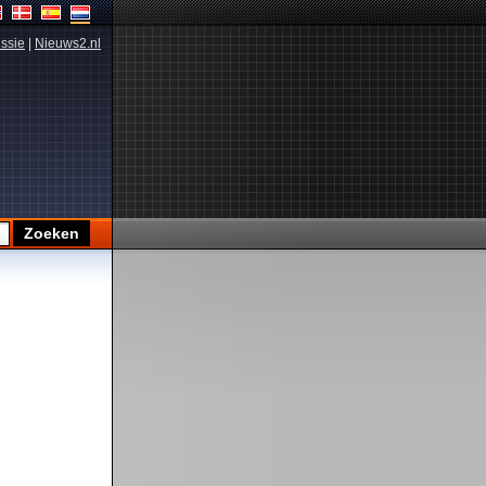
ssie
|
Nieuws2.nl