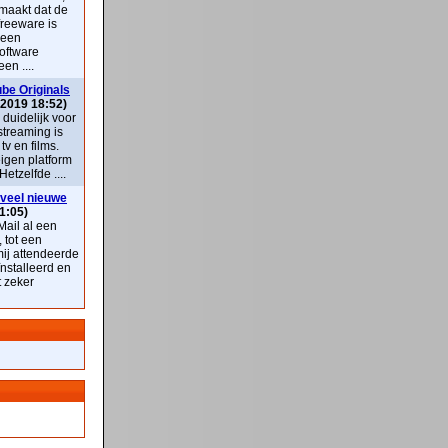
maakt dat de
freeware is
 een
oftware
en ....
be Originals
 2019 18:52)
k duidelijk voor
streaming is
v en films.
eigen platform
Hetzelfde ....
veel nieuwe
1:05)
ail al een
, tot een
mij attendeerde
nstalleerd en
t zeker