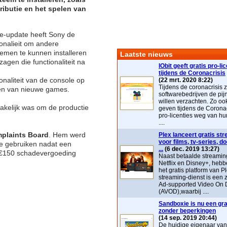
ributie en het spelen van
re-update heeft Sony de
ionalieit om andere
emen te kunnen installeren
Laatste nieuws
gen die functionaliteit na
IObit geeft gratis pro-li
tijdens de Coronacrisis
onaliteit van de console op
(22 mrt. 2020 8:22)
Tijdens de coronacrisis z
ren van nieuwe games.
softwarebedrijven de pij
willen verzachten. Zo ook 
akelijk was om de productie
geven tijdens de Coronac
pro-licenties weg van hu
....
plaints Board
. Hem werd
Plex lanceert gratis st
voor films, tv-series, 
te gebruiken nadat een
...
(6 dec. 2019 13:27)
m €150 schadevergoeding
Naast betaalde streaming
Netflix en Disney+, heb
het gratis platform van P
streaming-dienst is ee
Ad-supported Video On
(AVOD),waarbij ....
Sandboxie is nu een grat
zonder beperkingen
(14 sep. 2019 20:44)
De huidige eigenaar va