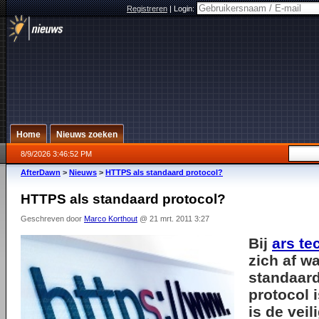
Registreren
|
Login:
Home
Nieuws zoeken
8/9/2026 3:46:52 PM
AfterDawn
>
Nieuws
>
HTTPS als standaard protocol?
HTTPS als standaard protocol?
Geschreven door
Marco Korthout
@ 21 mrt. 2011 3:27
Bij
ars te
zich af w
standaard
protocol 
is de veil