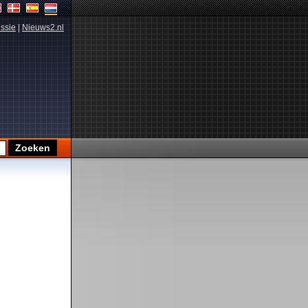
ssie
|
Nieuws2.nl