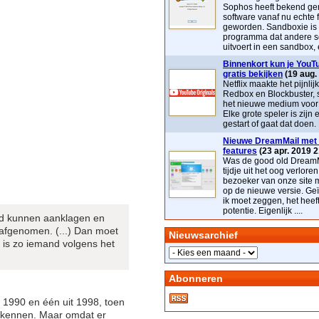
Sophos heeft bekend ge
software vanaf nu echte 
geworden. Sandboxie is
programma dat andere s
uitvoert in een sandbox, e
Binnenkort kun je YouTu
gratis bekijken
(19 aug.
Netflix maakte het pijnlij
Redbox en Blockbuster, 
het nieuwe medium voor t
Elke grote speler is zijn 
gestart of gaat dat doen. 
Nieuwe DreamMail met 
features
(23 apr. 2019 2
Was de good old DreamM
tijdje uit het oog verloren
bezoeker van onze site 
op de nieuwe versie. Geï
ik moet zeggen, het heef
potentie. Eigenlijk ....
and kunnen aanklagen en
afgenomen. (...) Dan moet
Nieuwsarchief
k is zo iemand volgens het
Abonneren
t 1990 en één uit 1998, toen
u kennen. Maar omdat er