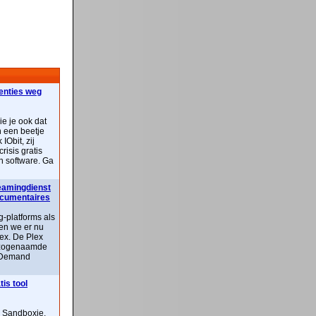
centies weg
ie je ook dat
n een beetje
IObit, zij
risis gratis
n software. Ga
reamingdienst
documentaires
-platforms als
ben we er nu
lex. De Plex
n zogenaamde
 Demand
is tool
n Sandboxie,