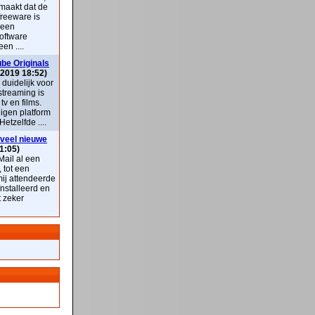
maakt dat de
freeware is
 een
oftware
en ....
be Originals
 2019 18:52)
k duidelijk voor
streaming is
v en films.
eigen platform
Hetzelfde ....
veel nieuwe
1:05)
ail al een
, tot een
mij attendeerde
nstalleerd en
t zeker