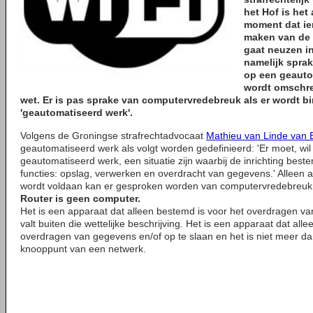
het Hof is het 
moment dat ie
maken van de 
gaat neuzen in
namelijk spra
op een geautom
wordt omschre
wet. Er is pas sprake van computervredebreuk als er wordt 
'geautomatiseerd werk'.
Volgens de Groningse strafrechtadvocaat
Mathieu van Linde van B
geautomatiseerd werk als volgt worden gedefinieerd: 'Er moet, wil 
geautomatiseerd werk, een situatie zijn waarbij de inrichting best
functies: opslag, verwerken en overdracht van gegevens.' Alleen 
wordt voldaan kan er gesproken worden van computervredebreuk
Router is geen computer.
Het is een apparaat dat alleen bestemd is voor het overdragen va
valt buiten die wettelijke beschrijving. Het is een apparaat dat all
overdragen van gegevens en/of op te slaan en het is niet meer d
knooppunt van een netwerk.