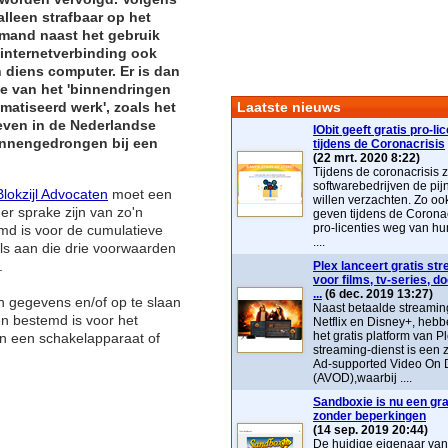
alleen strafbaar op het
mand naast het gebruik
internetverbinding ook
 diens computer. Er is dan
ke van het 'binnendringen
atiseerd werk', zoals het
Laatste nieuws
ven in de Nederlandse
IObit geeft gratis pro-li
binnengedrongen bij een
tijdens de Coronacrisis
(22 mrt. 2020 8:22)
Tijdens de coronacrisis z
softwarebedrijven de pij
lokzijl Advocaten
moet een
willen verzachten. Zo ook 
er sprake zijn van zo'n
geven tijdens de Coronac
pro-licenties weg van hu
emd is voor de cumulatieve
....
als aan die drie voorwaarden
.
Plex lanceert gratis st
voor films, tv-series, 
...
(6 dec. 2019 13:27)
n gegevens en/of op te slaan
Naast betaalde streaming
een bestemd is voor het
Netflix en Disney+, heb
het gratis platform van P
an een schakelapparaat of
streaming-dienst is ee
Ad-supported Video On
(AVOD),waarbij ....
Sandboxie is nu een grat
zonder beperkingen
(14 sep. 2019 20:44)
De huidige eigenaar va