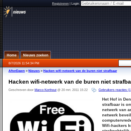
Registreren
|
Login:
Home
Nieuws zoeken
8/7/2026 11:54:34 PM
AfterDawn
>
Nieuws
>
Hacken wifi-netwerk van de buren niet strafbaar
Hacken wifi-netwerk van de buren niet strafba
Geschreven door
Marco Korthout
@ 20 mrt. 2011 15:22
Gebruikers reacties (1
Het Hof in Den
strafbaar is om
netwerk van an
netwerk beveil
computervrede
Wifi-hackers k
strafrechtelij