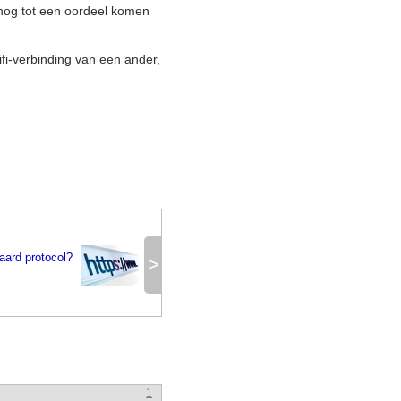
snog tot een oordeel komen
ifi-verbinding van een ander,
ard protocol?
>
1