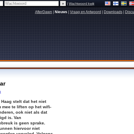
|
Wachtwoord kwijt
AfterDawn
|
Nieuws
|
Vraag en Antwoord
|
Downloads
|
Discu
ar
)
 Haag stelt dat het niet
 mee te liften op het wifi-
deren, ook niet als dat
igd is. Van
breuk is geen sprake.
unnen hiervoor niet
k worden vervolgd. Volgens