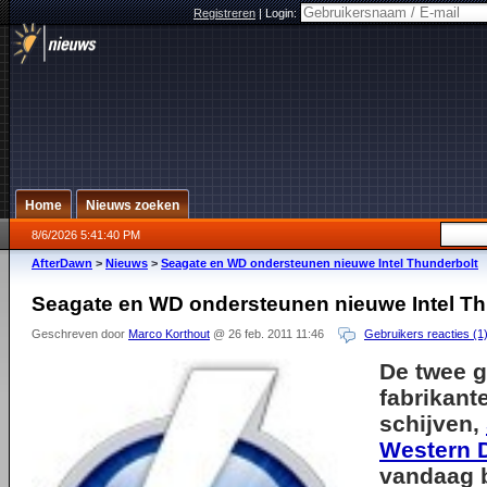
Registreren
|
Login:
Home
Nieuws zoeken
8/6/2026 5:41:40 PM
AfterDawn
>
Nieuws
>
Seagate en WD ondersteunen nieuwe Intel Thunderbolt
Seagate en WD ondersteunen nieuwe Intel Th
Geschreven door
Marco Korthout
@ 26 feb. 2011 11:46
Gebruikers reacties (1
De twee g
fabrikant
schijven,
Western D
vandaag b