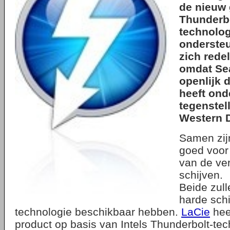
de nieuw
Thunderbo
technolog
ondersteu
zich redel
omdat Se
openlijk 
heeft ond
tegenstel
Western D
Samen zij
goed voor
van de ve
schijven.
Beide zull
harde sch
technologie beschikbaar hebben.
LaCie
heef
product op basis van Intels Thunderbolt-te