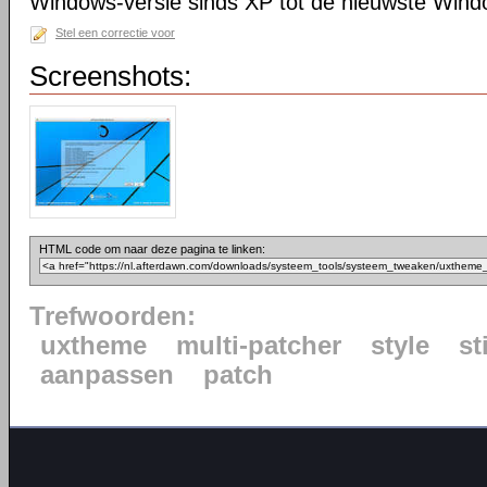
Windows-versie sinds XP tot de nieuwste Wind
Stel een correctie voor
Screenshots:
HTML code om naar deze pagina te linken:
Trefwoorden:
uxtheme
multi-patcher
style
sti
aanpassen
patch