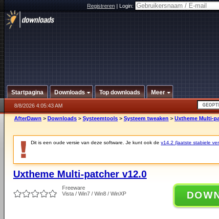
Registreren
|
Login:
Startpagina
Downloads
Top downloads
Meer
8/8/2026 4:05:43 AM
AfterDawn
>
Downloads
>
Systeemtools
>
Systeem tweaken
>
Uxtheme Multi-pa
Dit is een oude versie van deze software. Je kunt ook de
v14.2 (laatste stabiele ver
Uxtheme Multi-patcher v12.0
Freeware
DOW
Vista / Win7 / Win8 / WinXP