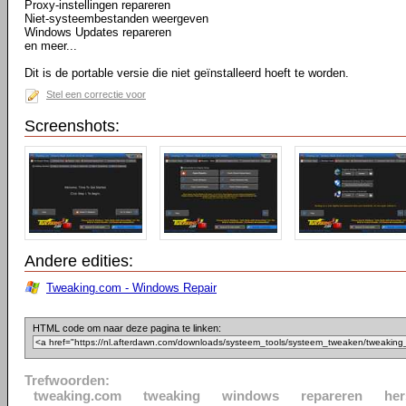
Proxy-instellingen repareren
Niet-systeembestanden weergeven
Windows Updates repareren
en meer...
Dit is de portable versie die niet geïnstalleerd hoeft te worden.
Stel een correctie voor
Screenshots:
Andere edities:
Tweaking.com - Windows Repair
HTML code om naar deze pagina te linken:
Trefwoorden:
tweaking.com
tweaking
windows
repareren
her