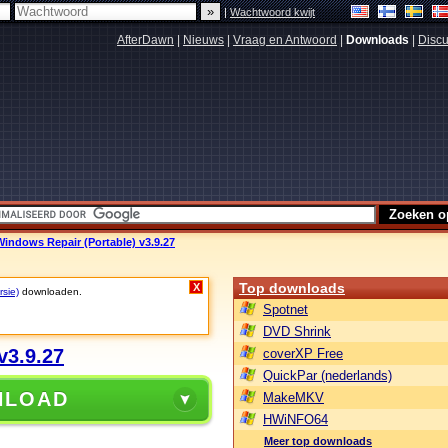
|
Wachtwoord kwijt
AfterDawn
|
Nieuws
|
Vraag en Antwoord
|
Downloads
|
Discu
indows Repair (Portable) v3.9.27
Top downloads
X
rsie)
downloaden.
Spotnet
DVD Shrink
v3.9.27
coverXP Free
QuickPar (nederlands)
NLOAD
MakeMKV
HWiNFO64
Meer top downloads