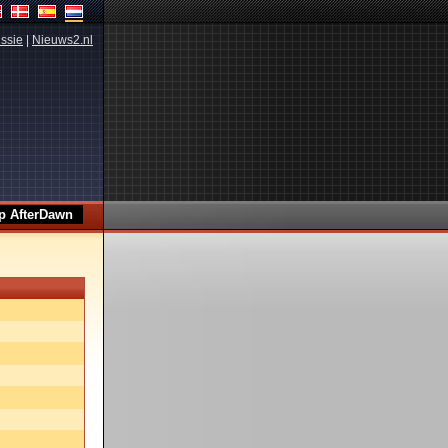
ssie
|
Nieuws2.nl