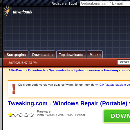
Registreren
|
Login:
Startpagina
Downloads
Top downloads
Meer
8/6/2026 5:47:23 PM
AfterDawn
>
Downloads
>
Systeemtools
>
Systeem tweaken
>
Tweaking.com - W
Dit is een oude versie van deze software. Je kunt ook de
v4.9.0 (laatste stabiele ve
Tweaking.com - Windows Repair (Portable) 
Freeware
DOW
Vista / Win10 / Win7 / Win8 / WinXP