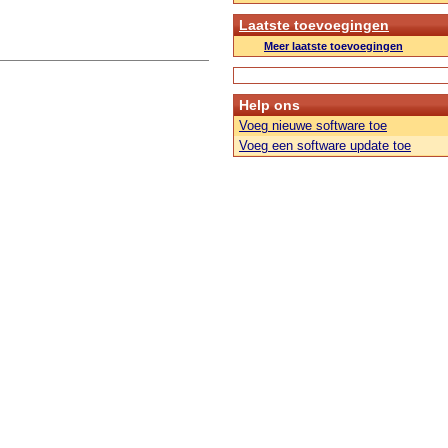
Laatste toevoegingen
Meer laatste toevoegingen
Help ons
Voeg nieuwe software toe
Voeg een software update toe