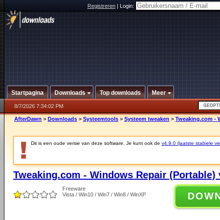
Registreren
|
Login:
Startpagina
Downloads
Top downloads
Meer
8/7/2026 7:34:02 PM
AfterDawn
>
Downloads
>
Systeemtools
>
Systeem tweaken
>
Tweaking.com - W
Dit is een oude versie van deze software. Je kunt ook de
v4.9.0 (laatste stabiele ve
Tweaking.com - Windows Repair (Portable) 
Freeware
DOW
Vista / Win10 / Win7 / Win8 / WinXP