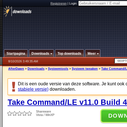
Registreren
|
Login:
Startpagina
Downloads
Top downloads
Meer
8/10/2026 3:49:35 AM
AfterDawn
>
Downloads
>
Systeemtools
>
Systeem tweaken
>
Take Command/LE
Dit is een oude versie van deze software. Je kunt ook
stabiele versie)
downloaden.
Take Command/LE v11.0 Build 
Shareware
DOW
Vista / WinXP