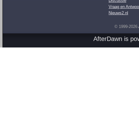
Discussie
Vraag en Antwoo
Nieuws2.nl
© 1999-2026
AfterDawn is p