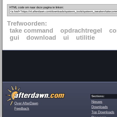
HTML code om naar deze pagina te linken:
Trefwoorden:
take command
opdrachtregel
co
gui
download
ui
utilitie
Sections:
Nieuws
Over AfterDawn
Downloads
Feedback
Top Downloads