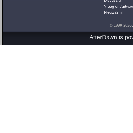
Discussie
Vraag en Antwoo
Nieuws2.nl
© 1999-2026
AfterDawn is p