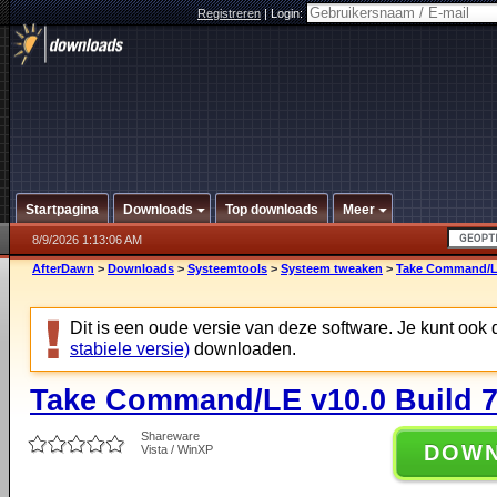
Registreren
|
Login:
Startpagina
Downloads
Top downloads
Meer
8/9/2026 1:13:06 AM
AfterDawn
>
Downloads
>
Systeemtools
>
Systeem tweaken
>
Take Command/LE
Dit is een oude versie van deze software. Je kunt ook
stabiele versie)
downloaden.
Take Command/LE v10.0 Build 
Shareware
DOW
Vista / WinXP