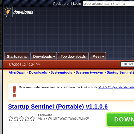
Registreren
|
Login:
Startpagina
Downloads
Top downloads
Meer
8/7/2026 12:49:24 PM
AfterDawn
>
Downloads
>
Systeemtools
>
Systeem tweaken
>
Startup Sentinel (
Dit is een oude versie van deze software. Je kunt ook de
v1.7.5.23 (laatste stabiele
Startup Sentinel (Portable) v1.1.0.6
Freeware
DOW
Vista / Win10 / Win7 / Win8 / WinXP