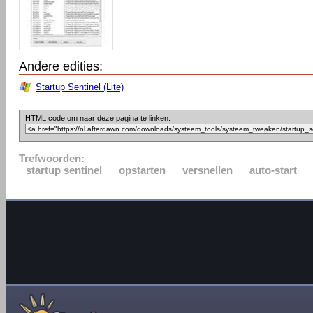
Andere edities:
Startup Sentinel (Lite)
HTML code om naar deze pagina te linken:
Trefwoorden:
startup sentinel
opstarten
versnellen
auto-start