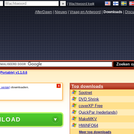
|
Wachtwoord kwijt
AfterDawn
|
Nieuws
|
Vraag en Antwoord
|
Downloads
|
Discu
Portable) v1.1.0.6
Top downloads
X
 versie)
downloaden.
Spotnet
DVD Shrink
coverXP Free
QuickPar (nederlands)
NLOAD
MakeMKV
HWiNFO64
Meer top downloads