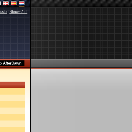
ssie
|
Nieuws2.nl