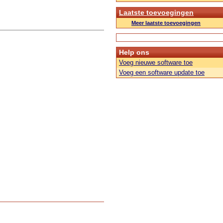
Laatste toevoegingen
Meer laatste toevoegingen
Help ons
Voeg nieuwe software toe
Voeg een software update toe