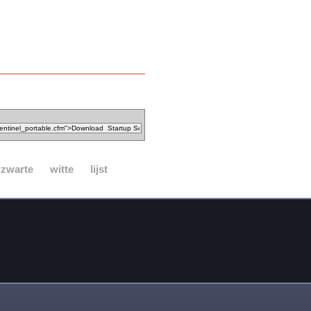
zwarte
witte
lijst