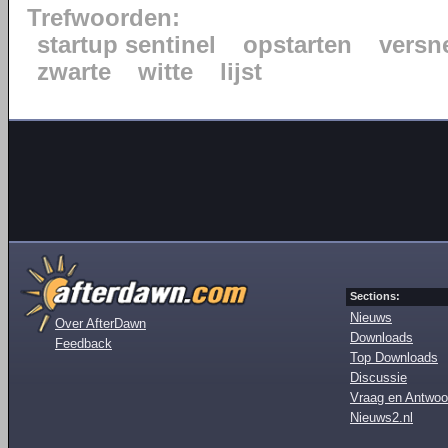
Trefwoorden:
startup sentinel
opstarten
versn
zwarte
witte
lijst
Sections:
Nieuws
Over AfterDawn
Downloads
Feedback
Top Downloads
Discussie
Vraag en Antwoo
Nieuws2.nl