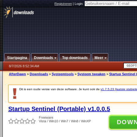
Registreren
|
Login:
Startpagina
Downloads
Top downloads
Meer
8/7/2026 8:52:34 AM
AfterDawn
>
Downloads
>
Systeemtools
>
Systeem tweaken
>
Startup Sentinel (
Dit is een oude versie van deze software. Je kunt ook de
v1.7.5.23 (laatste stabiele
Startup Sentinel (Portable) v1.0.0.5
Freeware
DOW
Vista / Win10 / Win7 / Win8 / WinXP