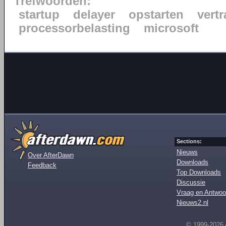
Trefwoorden:
startup
delayer
opstarten
vert
processorbelasting
microsoft
Sections:
Nieuws
Over AfterDawn
Downloads
Feedback
Top Downloads
Discussie
Vraag en Antwoo
Nieuws2.nl
© 1999-2026