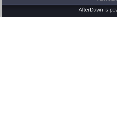
AfterDawn is p