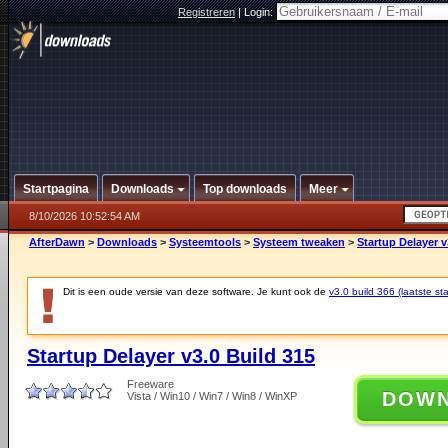
Registreren
|
Login:
Startpagina
Downloads
Top downloads
Meer
8/10/2026 10:52:54 AM
AfterDawn
>
Downloads
>
Systeemtools
>
Systeem tweaken
>
Startup Delayer v
Dit is een oude versie van deze software. Je kunt ook de
v3.0 build 366 (laatste sta
Startup Delayer v3.0 Build 315
Freeware
DOW
Vista / Win10 / Win7 / Win8 / WinXP