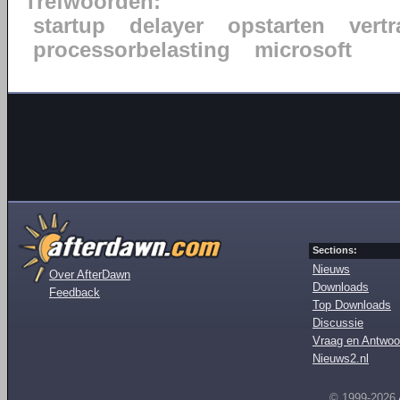
Trefwoorden:
startup
delayer
opstarten
vert
processorbelasting
microsoft
Sections:
Nieuws
Over AfterDawn
Downloads
Feedback
Top Downloads
Discussie
Vraag en Antwoo
Nieuws2.nl
© 1999-2026