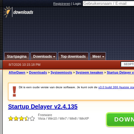
Registreren
|
Login:
Startpagina
Downloads
Top downloads
Meer
8/7/2026 10:15:18 PM
AfterDawn
>
Downloads
>
Systeemtools
>
Systeem tweaken
>
Startup Delayer v
Dit is een oude versie van deze software. Je kunt ook de
v3.0 build 366 (laatste sta
Startup Delayer v2.4.135
Freeware
DOW
Vista / Win10 / Win7 / Win8 / WinXP