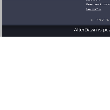
Vraag en Antwoo
Nieuws2.nl
© 1999-2026
AfterDawn is p