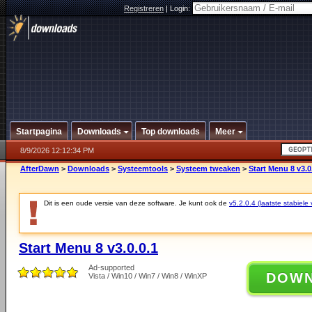
Registreren
|
Login:
Startpagina
Downloads
Top downloads
Meer
8/9/2026 12:12:34 PM
AfterDawn
>
Downloads
>
Systeemtools
>
Systeem tweaken
>
Start Menu 8 v3.0
Dit is een oude versie van deze software. Je kunt ook de
v5.2.0.4 (laatste stabiele 
Start Menu 8 v3.0.0.1
Ad-supported
DOW
Vista / Win10 / Win7 / Win8 / WinXP