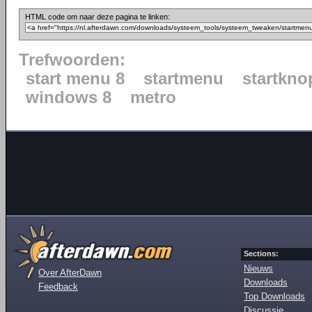
HTML code om naar deze pagina te linken:
Trefwoorden:
start menu 8
startmenu
startkno
windows 8
metro
Sections:
Nieuws
Over AfterDawn
Downloads
Feedback
Top Downloads
Discussie