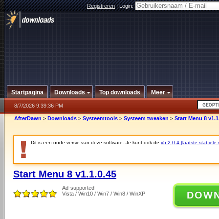
Registreren
|
Login:
Startpagina
Downloads
Top downloads
Meer
8/7/2026 9:39:36 PM
AfterDawn
>
Downloads
>
Systeemtools
>
Systeem tweaken
>
Start Menu 8 v1.1
Dit is een oude versie van deze software. Je kunt ook de
v5.2.0.4 (laatste stabiele 
Start Menu 8 v1.1.0.45
Ad-supported
DOW
Vista / Win10 / Win7 / Win8 / WinXP