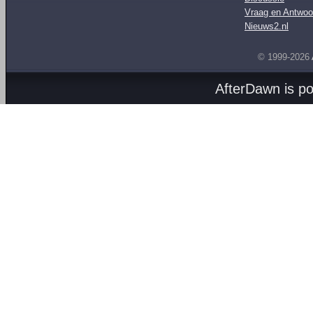
Vraag en Antwoo
Nieuws2.nl
© 1999-2026
AfterDawn is p