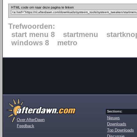
HTML code om naar deze pagina te linken:
Trefwoorden:
start menu 8
startmenu
startkno
windows 8
metro
Sections:
Nieuws
Over AfterDawn
Downloads
Feedback
Top Downloads
Discussie