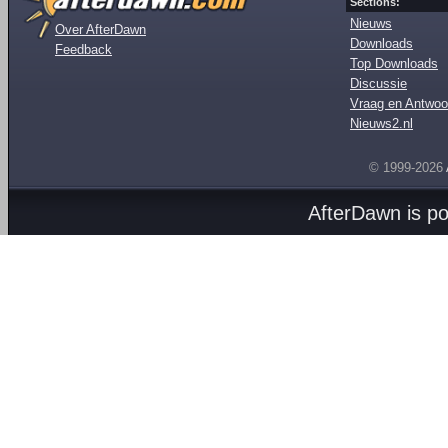
Sections:
Nieuws
Over AfterDawn
Downloads
Feedback
Top Downloads
Discussie
Vraag en Antwoo
Nieuws2.nl
© 1999-2026
AfterDawn is p