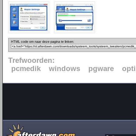
HTML code om naar deze pagina te linken:
Trefwoorden:
pcmedik
windows
pgware
opt