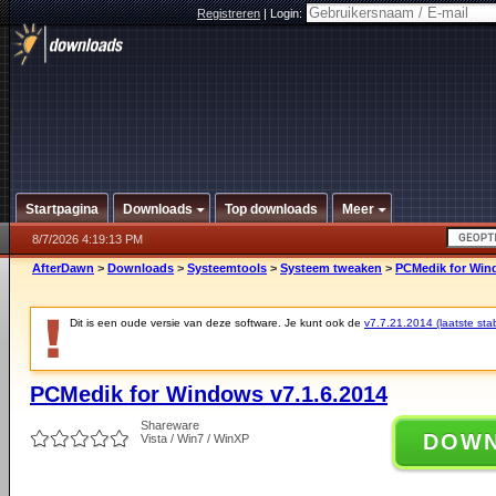
Registreren
|
Login:
Startpagina
Downloads
Top downloads
Meer
8/7/2026 4:19:13 PM
AfterDawn
>
Downloads
>
Systeemtools
>
Systeem tweaken
>
PCMedik for Wind
Dit is een oude versie van deze software. Je kunt ook de
v7.7.21.2014 (laatste stab
PCMedik for Windows v7.1.6.2014
Shareware
DOW
Vista / Win7 / WinXP