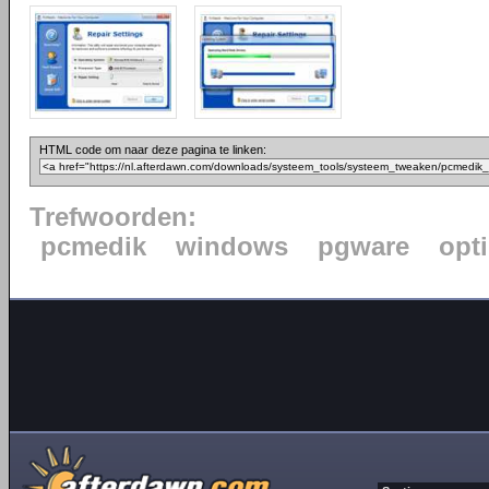
HTML code om naar deze pagina te linken:
Trefwoorden:
pcmedik
windows
pgware
opt