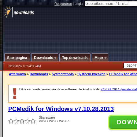
Registreren
|
Login:
Startpagina
Downloads
Top downloads
Meer
8/8/2026 10:54:06 AM
AfterDawn
>
Downloads
>
Systeemtools
>
Systeem tweaken
>
PCMedik for Win
Dit is een oude versie van deze software. Je kunt ook de
v7.7.21.2014 (laatste stab
PCMedik for Windows v7.10.28.2013
Shareware
DOW
Vista / Win7 / WinXP