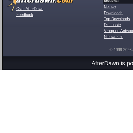
Sections:
Nieuws
Over AfterDawn
Downloads
Feedback
Top Downloads
Discussie
Vraag en Antwoo
Nieuws2.nl
© 1999-2026
AfterDawn is p