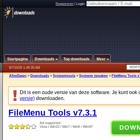
Registreren
|
Login:
Startpagina
Downloads
Top downloads
Meer
8/7/2026 1:49:35 AM
AfterDawn
>
Downloads
>
Systeemtools
>
Systeem tweaken
>
FileMenu Tools v
Dit is een oude versie van deze software. Je kunt ook
versie)
downloaden.
FileMenu Tools v7.3.1
Ad-supported
DOW
Vista / Win10 / Win7 / Win8 / WinXP