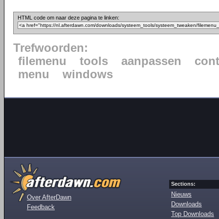
HTML code om naar deze pagina te linken:
Trefwoorden:
filemenu
tools
aanpassen
cont
menu
windows
Sections:
Nieuws
Over AfterDawn
Downloads
Feedback
Top Downloads