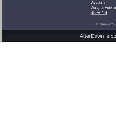
Discussie
Vraag en Antwoo
Nieuws2.nl
© 1999-2026
AfterDawn is p