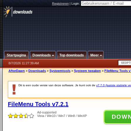
Registreren
|
Login:
Startpagina
Downloads
Top downloads
Meer
8/7/2026 11:27:39 AM
AfterDawn
>
Downloads
>
Systeemtools
>
Systeem tweaken
>
FileMenu Tools v
Dit is een oude versie van deze software. Je kunt ook de
v7.7.0 (laatste stabiele ve
FileMenu Tools v7.2.1
Ad-supported
DOW
Vista / Win10 / Win7 / Win8 / WinXP