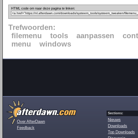
HTML code om naar deze pagina te linken:
Trefwoorden:
filemenu
tools
aanpassen
cont
menu
windows
Sections:
Nieuws
Over AfterDawn
Downloads
Feedback
Top Downloads