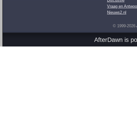
Discussie
Vraag en Antwoo
Nieuws2.nl
© 1999-2026
AfterDawn is p