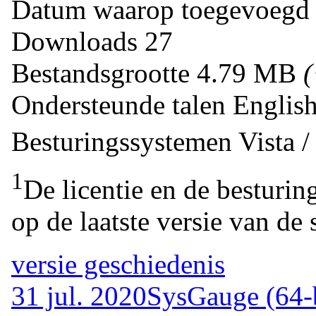
Datum waarop toegevoegd
Downloads
27
Bestandsgrootte
4.79 MB
Ondersteunde talen
Englis
Besturingssystemen
Vista 
1
De licentie en de besturin
op de laatste versie van de 
versie geschiedenis
31 jul. 2020
SysGauge (64-b