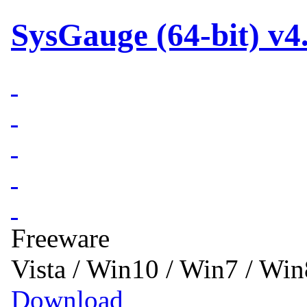
SysGauge (64-bit) v4
Freeware
Vista / Win10 / Win7 / Wi
Download