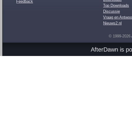
Feedback
Top Downloads
Discussie
Vraag en Antwoo
Nieuws2.nl
© 1999-2026
AfterDawn is p