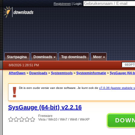
Registreren
|
Login:
Startpagina
Downloads
Top downloads
Meer
8/8/2026 1:28:51 PM
AfterDawn
>
Downloads
>
Systeemtools
>
Systeeminformatie
>
SysGauge (64-bi
Dit is een oude versie van deze software. Je kunt ook de
v7.0.36 (laatste stabiele v
SysGauge (64-bit) v2.2.16
Freeware
DOW
Vista / Win10 / Win7 / Win8 / WinXP