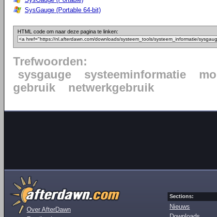
SysGauge (Portable 64-bit)
HTML code om naar deze pagina te linken:
Trefwoorden:
sysgauge
systeeminformatie
mo
gebruik
netwerkgebruik
Sections:
Nieuws
Over AfterDawn
Downloads