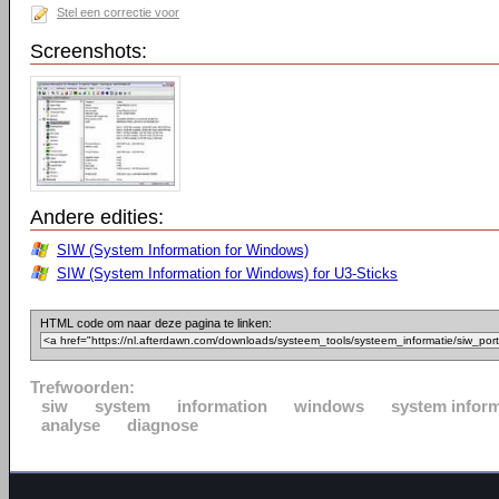
Stel een correctie voor
Screenshots:
Andere edities:
SIW (System Information for Windows)
SIW (System Information for Windows) for U3-Sticks
HTML code om naar deze pagina te linken:
Trefwoorden:
siw
system
information
windows
system infor
analyse
diagnose