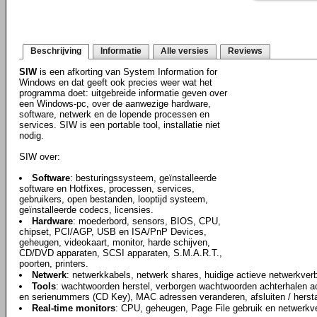
Beschrijving
Informatie
Alle versies
Reviews
SIW
is een afkorting van System Information for
Windows en dat geeft ook precies weer wat het
programma doet: uitgebreide informatie geven over
een Windows-pc, over de aanwezige hardware,
software, netwerk en de lopende processen en
services. SIW is een portable tool, installatie niet
nodig.
SIW over:
Software
: besturingssysteem, geïnstalleerde
software en Hotfixes, processen, services,
gebruikers, open bestanden, looptijd systeem,
geïnstalleerde codecs, licensies.
Hardware
: moederbord, sensors, BIOS, CPU,
chipset, PCI/AGP, USB en ISA/PnP Devices,
geheugen, videokaart, monitor, harde schijven,
CD/DVD apparaten, SCSI apparaten, S.M.A.R.T.,
poorten, printers.
Netwerk
: netwerkkabels, netwerk shares, huidige actieve netwerkver
Tools
: wachtwoorden herstel, verborgen wachtwoorden achterhalen ac
en serienummers (CD Key), MAC adressen veranderen, afsluiten / hersta
Real-time monitors
: CPU, geheugen, Page File gebruik en netwerkve