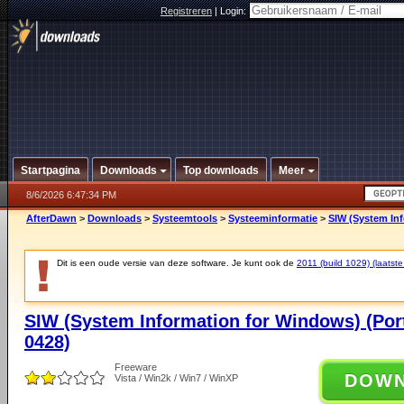
Registreren
|
Login:
Startpagina
Downloads
Top downloads
Meer
8/6/2026 6:47:34 PM
AfterDawn
>
Downloads
>
Systeemtools
>
Systeeminformatie
>
SIW (System Inf
Dit is een oude versie van deze software. Je kunt ook de
2011 (build 1029) (laatste
SIW (System Information for Windows) (Port
0428)
Freeware
DOW
Vista / Win2k / Win7 / WinXP