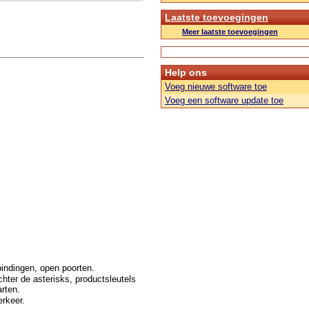
Laatste toevoegingen
Meer laatste toevoegingen
Help ons
Voeg nieuwe software toe
Voeg een software update toe
bindingen, open poorten.
hter de asterisks, productsleutels
rten.
rkeer.