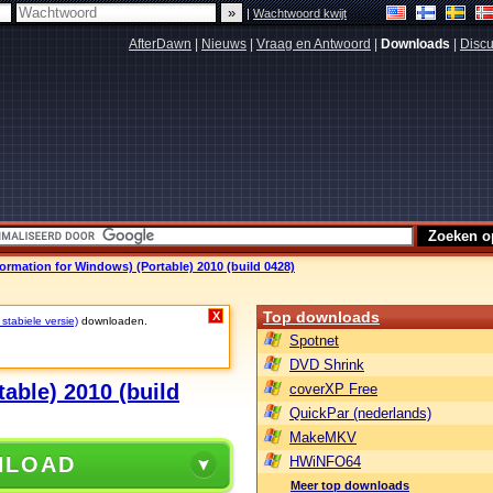
|
Wachtwoord kwijt
AfterDawn
|
Nieuws
|
Vraag en Antwoord
|
Downloads
|
Discu
ormation for Windows) (Portable) 2010 (build 0428)
Top downloads
X
 stabiele versie)
downloaden.
Spotnet
DVD Shrink
able) 2010 (build
coverXP Free
QuickPar (nederlands)
MakeMKV
NLOAD
HWiNFO64
Meer top downloads