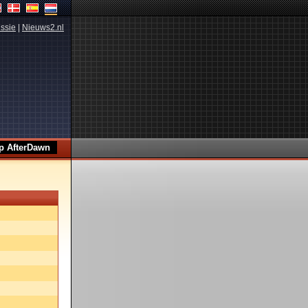
ssie
|
Nieuws2.nl