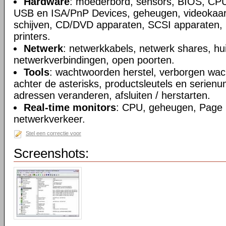
Hardware
: moederbord, sensors, BIOS, CPU
USB en ISA/PnP Devices, geheugen, videokaart
schijven, CD/DVD apparaten, SCSI apparaten, 
printers.
Netwerk
: netwerkkabels, netwerk shares, hu
netwerkverbindingen, open poorten.
Tools
: wachtwoorden herstel, verborgen wa
achter de asterisks, productsleutels en seri
adressen veranderen, afsluiten / herstarten.
Real-time monitors
: CPU, geheugen, Page F
netwerkverkeer.
Stel een correctie voor
Screenshots: