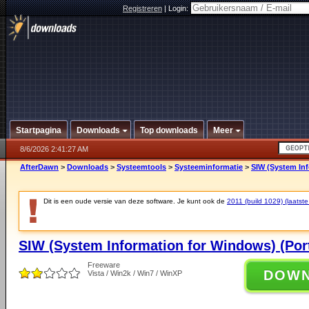
Registreren
|
Login:
Startpagina
Downloads
Top downloads
Meer
8/6/2026 2:41:27 AM
AfterDawn
>
Downloads
>
Systeemtools
>
Systeeminformatie
>
SIW (System Inf
Dit is een oude versie van deze software. Je kunt ook de
2011 (build 1029) (laatste
SIW (System Information for Windows) (Port
Freeware
DOW
Vista / Win2k / Win7 / WinXP