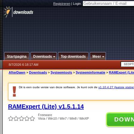
Registreren
|
Login:
Startpagina
Downloads
Top downloads
Meer
8/7/2026 6:18:17 AM
AfterDawn
>
Downloads
>
Systeemtools
>
Systeeminformatie
>
RAMExpert (Lite
Dit is een oude versie van deze software. Je kunt ook de
v1.10.4.27 (laatste stabie
RAMExpert (Lite) v1.5.1.14
Freeware
DOW
Vista / Win10 / Win7 / Win8 / WinXP