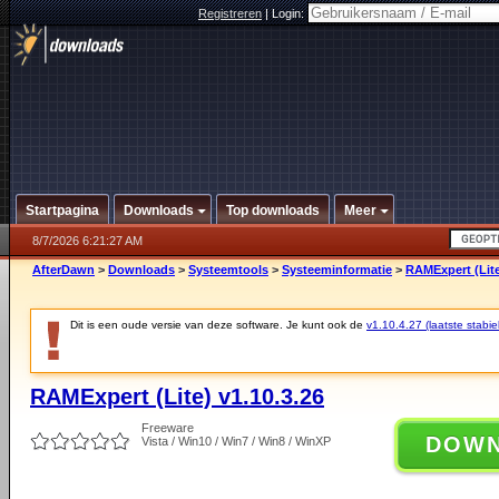
Registreren
|
Login:
Startpagina
Downloads
Top downloads
Meer
8/7/2026 6:21:27 AM
AfterDawn
>
Downloads
>
Systeemtools
>
Systeeminformatie
>
RAMExpert (Lite
Dit is een oude versie van deze software. Je kunt ook de
v1.10.4.27 (laatste stabie
RAMExpert (Lite) v1.10.3.26
Freeware
DOW
Vista / Win10 / Win7 / Win8 / WinXP