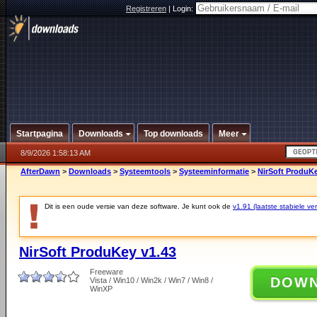
Registreren
|
Login:
Startpagina
Downloads
Top downloads
Meer
8/9/2026 1:58:13 AM
AfterDawn
>
Downloads
>
Systeemtools
>
Systeeminformatie
>
NirSoft ProduKe
Dit is een oude versie van deze software. Je kunt ook de
v1.91 (laatste stabiele ver
NirSoft ProduKey v1.43
Freeware
DOW
Vista / Win10 / Win2k / Win7 / Win8 /
WinXP