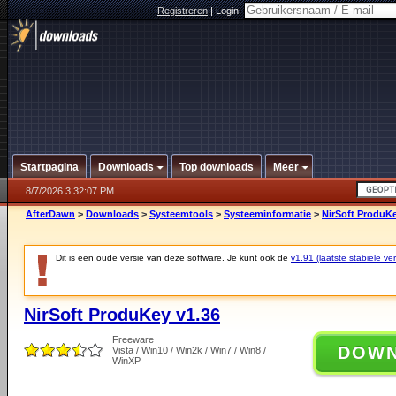
Registreren
|
Login:
Startpagina
Downloads
Top downloads
Meer
8/7/2026 3:32:07 PM
AfterDawn
>
Downloads
>
Systeemtools
>
Systeeminformatie
>
NirSoft ProduKe
Dit is een oude versie van deze software. Je kunt ook de
v1.91 (laatste stabiele ver
NirSoft ProduKey v1.36
Freeware
DOW
Vista / Win10 / Win2k / Win7 / Win8 /
WinXP