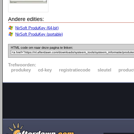
Andere edities:
NirSoft ProduKey (64-bit)
NirSoft ProduKey (portable)
HTML code om naar deze pagina te linken:
Trefwoorden:
produkey
cd-key
registratiecode
sleutel
product