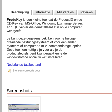
Beschrijving
Informatie
Alle versies
Reviews
ProduKey
is een kleine tool dat de ProductID en de
CD-Key van MS-Office, Windows, Exchange Server,
en SQL Server die geïnstalleerd zijn op je computer
weergeeft.
Je kunt deze gegevens bekijken voor je huidige
draaiende besturingssysteem of voor een ander
systeem of computer d.m.v. commandoregel opties.
Deze tool kan nuttig zijn voor als je de
productsleutels bent kwijtgeraakt en je de
windows/office opnieuw wilt installeren.
Nederlands taalbestand
Stel een correctie voor
Screenshots: