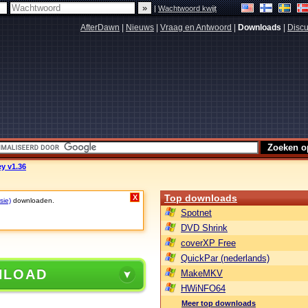
|
Wachtwoord kwijt
AfterDawn
|
Nieuws
|
Vraag en Antwoord
|
Downloads
|
Discu
y v1.36
Top downloads
X
sie)
downloaden.
Spotnet
DVD Shrink
coverXP Free
QuickPar (nederlands)
NLOAD
MakeMKV
HWiNFO64
Meer top downloads