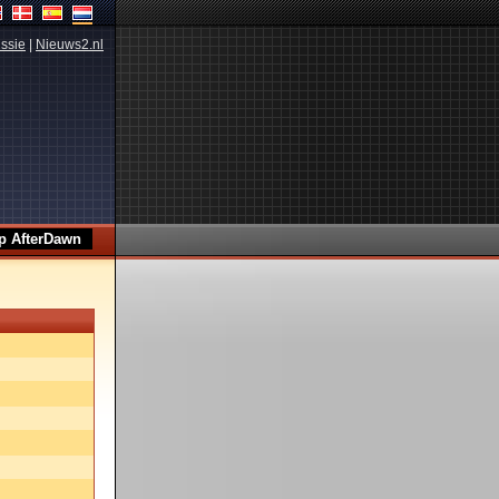
ssie
|
Nieuws2.nl