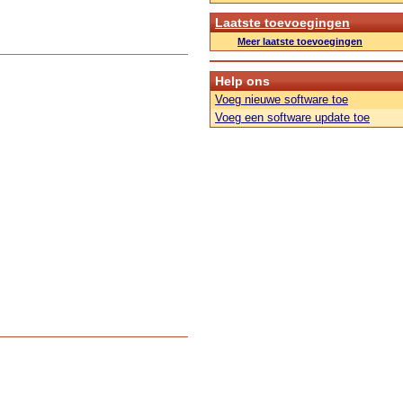
Laatste toevoegingen
Meer laatste toevoegingen
Help ons
Voeg nieuwe software toe
Voeg een software update toe