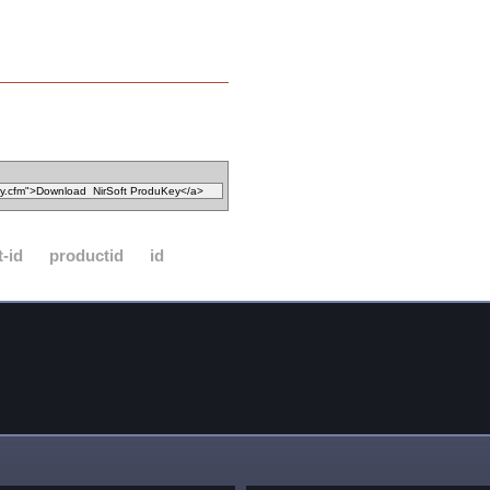
-id
productid
id