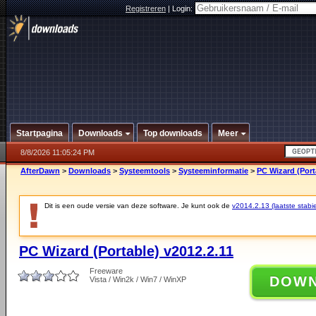
Registreren
|
Login:
Startpagina
Downloads
Top downloads
Meer
8/8/2026 11:05:24 PM
AfterDawn
>
Downloads
>
Systeemtools
>
Systeeminformatie
>
PC Wizard (Port
Dit is een oude versie van deze software. Je kunt ook de
v2014.2.13 (laatste stabie
PC Wizard (Portable) v2012.2.11
Freeware
DOW
Vista / Win2k / Win7 / WinXP