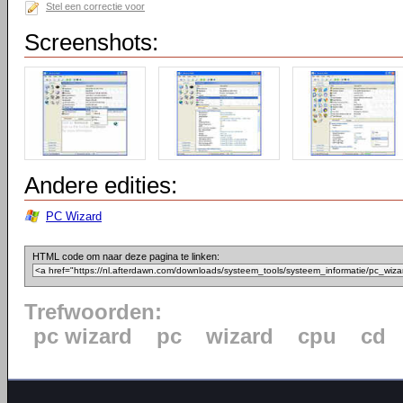
Stel een correctie voor
Screenshots:
Andere edities:
PC Wizard
HTML code om naar deze pagina te linken:
Trefwoorden:
pc wizard
pc
wizard
cpu
cd