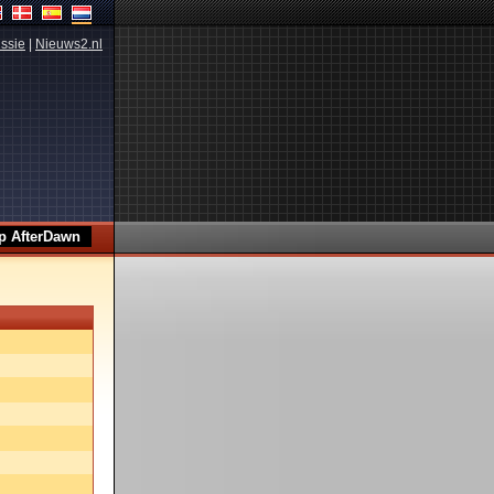
ssie
|
Nieuws2.nl