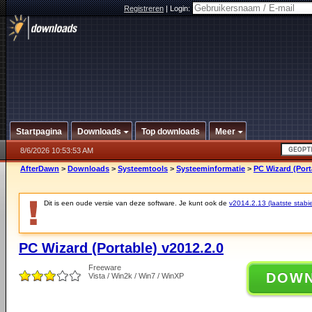
Registreren
|
Login:
Startpagina
Downloads
Top downloads
Meer
8/6/2026 10:53:53 AM
AfterDawn
>
Downloads
>
Systeemtools
>
Systeeminformatie
>
PC Wizard (Port
Dit is een oude versie van deze software. Je kunt ook de
v2014.2.13 (laatste stabie
PC Wizard (Portable) v2012.2.0
Freeware
DOW
Vista / Win2k / Win7 / WinXP