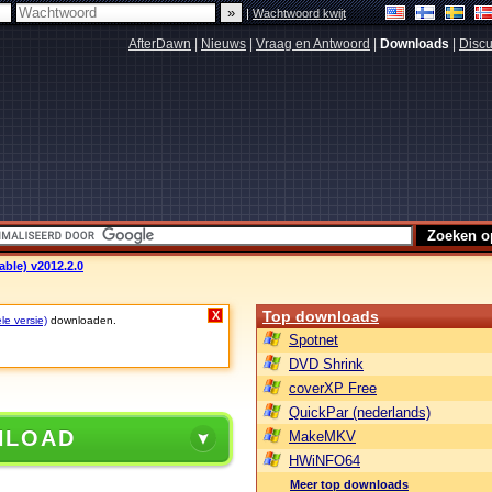
|
Wachtwoord kwijt
AfterDawn
|
Nieuws
|
Vraag en Antwoord
|
Downloads
|
Discu
able) v2012.2.0
Top downloads
X
le versie)
downloaden.
Spotnet
DVD Shrink
coverXP Free
QuickPar (nederlands)
NLOAD
MakeMKV
HWiNFO64
Meer top downloads