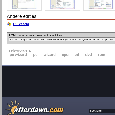
Andere edities:
PC Wizard
HTML code om naar deze pagina te linken:
Trefwoorden:
pc wizard
pc
wizard
cpu
cd
dvd
rom
Sections: