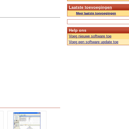
Laatste toevoegingen
Meer laatste toevoegingen
Help ons
Voeg nieuwe software toe
Voeg een software update toe