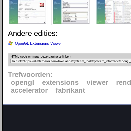
Andere edities:
OpenGL Extensions Viewer
HTML code om naar deze pagina te linken:
Trefwoorden:
opengl
extensions
viewer
rend
accelerator
fabrikant