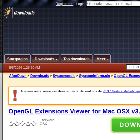
Registreren
|
Login:
Startpagina
Downloads
Top downloads
Meer
8/8/2026 1:28:30 AM
AfterDawn
>
Downloads
>
Systeemtools
>
Systeeminformatie
>
OpenGL Extensi
Dit is een oude versie van deze software. Je kunt ook de
v3.37 (laatste stabiele ver
OpenGL Extensions Viewer for Mac OSX v3
Freeware
DOW
OSX