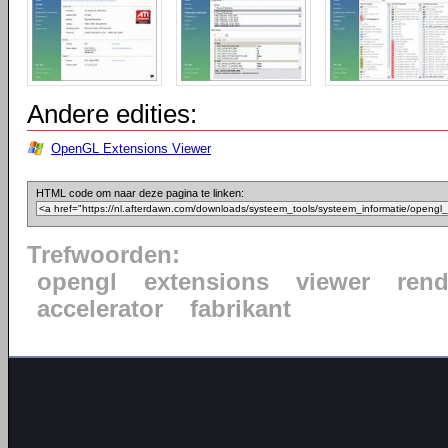
Andere edities:
OpenGL Extensions Viewer
HTML code om naar deze pagina te linken:
Trefwoorden:
opengl
extensions
viewer
rend
accelerator
fabrikant