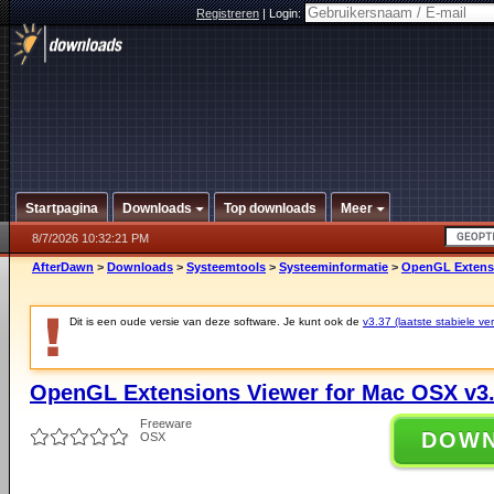
Registreren
|
Login:
Startpagina
Downloads
Top downloads
Meer
8/7/2026 10:32:21 PM
AfterDawn
>
Downloads
>
Systeemtools
>
Systeeminformatie
>
OpenGL Extensi
Dit is een oude versie van deze software. Je kunt ook de
v3.37 (laatste stabiele ver
OpenGL Extensions Viewer for Mac OSX v3
Freeware
DOW
OSX