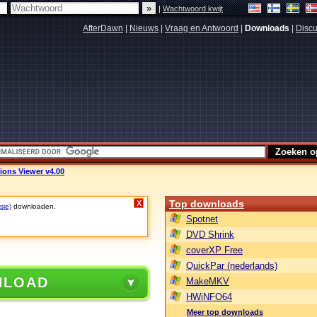
|
Wachtwoord kwijt
AfterDawn
|
Nieuws
|
Vraag en Antwoord
|
Downloads
|
Discu
ons Viewer v4.00
Top downloads
X
sie)
downloaden.
Spotnet
DVD Shrink
coverXP Free
QuickPar (nederlands)
NLOAD
MakeMKV
HWiNFO64
Meer top downloads