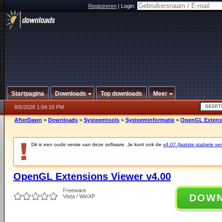
Registreren
|
Login:
Startpagina
Downloads
Top downloads
Meer
8/6/2026 1:04:16 PM
AfterDawn
>
Downloads
>
Systeemtools
>
Systeeminformatie
>
OpenGL Extensi
Dit is een oude versie van deze software. Je kunt ook de
v4.07 (laatste stabiele ver
OpenGL Extensions Viewer v4.00
Freeware
DOW
Vista / WinXP