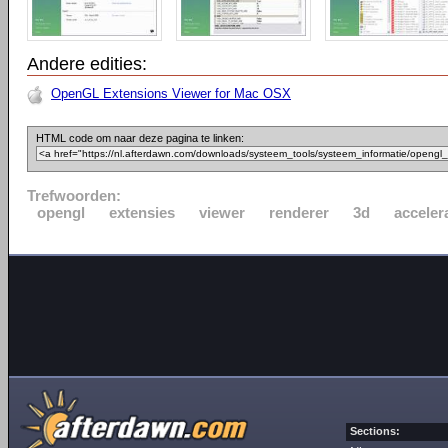
Andere edities:
OpenGL Extensions Viewer for Mac OSX
HTML code om naar deze pagina te linken:
Trefwoorden:
opengl
extensies
viewer
renderer
3d
acceler
Sections: