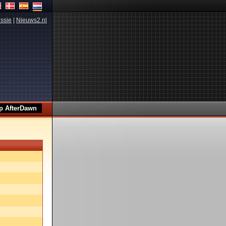
ssie
|
Nieuws2.nl