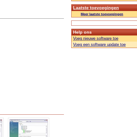
Laatste toevoegingen
Meer laatste toevoegingen
Help ons
Voeg nieuwe software toe
Voeg een software update toe