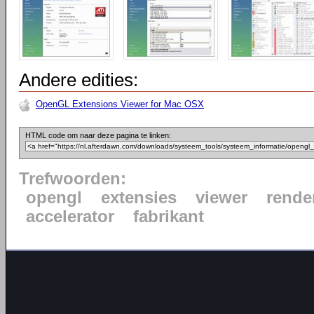
Andere edities:
OpenGL Extensions Viewer for Mac OSX
HTML code om naar deze pagina te linken:
Trefwoorden:
opengl
extensies
viewer
rende
accelerator
fabrikant