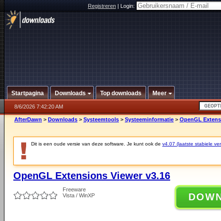
Registreren
|
Login:
Startpagina
Downloads
Top downloads
Meer
8/6/2026 7:42:20 AM
AfterDawn
>
Downloads
>
Systeemtools
>
Systeeminformatie
>
OpenGL Extensi
Dit is een oude versie van deze software. Je kunt ook de
v4.07 (laatste stabiele ver
OpenGL Extensions Viewer v3.16
Freeware
DOW
Vista / WinXP