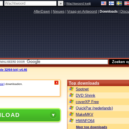
|
Wachtwoord kwijt
AfterDawn
|
Nieuws
|
Vraag en Antwoord
|
Downloads
|
Discu
e 32/64-bit) v4.46
Top downloads
X
sie)
downloaden.
Spotnet
DVD Shrink
coverXP Free
QuickPar (nederlands)
NLOAD
MakeMKV
HWiNFO64
Meer top downloads