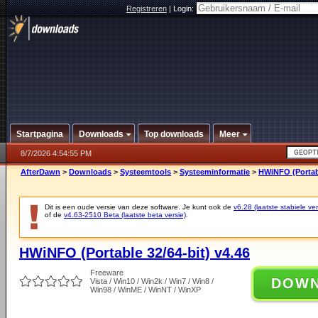
Registreren
|
Login:
Startpagina
Downloads
Top downloads
Meer
8/7/2026 4:54:55 PM
AfterDawn
>
Downloads
>
Systeemtools
>
Systeeminformatie
>
HWiNFO (Portabl
Dit is een oude versie van deze software. Je kunt ook de
v6.28 (laatste stabiele ver
of de
v4.63-2510 Beta (laatste beta versie)
.
HWiNFO (Portable 32/64-bit) v4.46
Freeware
DOW
Vista / Win10 / Win2k / Win7 / Win8 /
Win98 / WinME / WinNT / WinXP