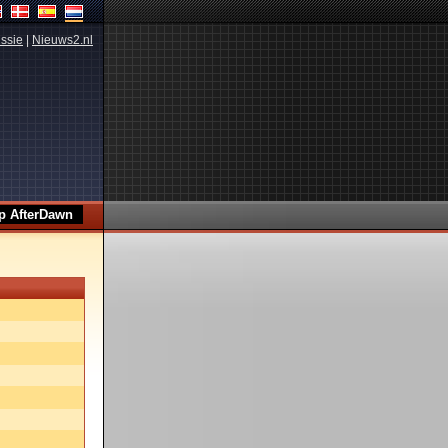
ssie
|
Nieuws2.nl