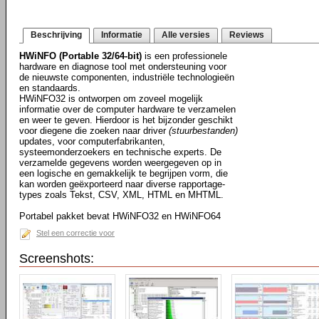
Beschrijving
Informatie
Alle versies
Reviews
HWiNFO (Portable 32/64-bit)
is een professionele
hardware en diagnose tool met ondersteuning voor
de nieuwste componenten, industriële technologieën
en standaards.
HWiNFO32 is ontworpen om zoveel mogelijk
informatie over de computer hardware te verzamelen
en weer te geven. Hierdoor is het bijzonder geschikt
voor diegene die zoeken naar driver
(stuurbestanden)
updates, voor computerfabrikanten,
systeemonderzoekers en technische experts. De
verzamelde gegevens worden weergegeven op in
een logische en gemakkelijk te begrijpen vorm, die
kan worden geëxporteerd naar diverse rapportage-
types zoals Tekst, CSV, XML, HTML en MHTML.
Portabel pakket bevat HWiNFO32 en HWiNFO64
Stel een correctie voor
Screenshots: