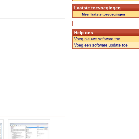
Laatste toevoegingen
Meer laatste toevoegingen
Help ons
Voeg nieuwe software toe
Voeg een software update toe