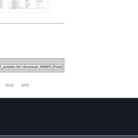
text
xml