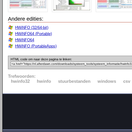
Andere edities:
HWiNFO (32/64-bit)
HWiNFO64 (Portable)
HWiNFO64
HWiNFO (PortableApps)
HTML code om naar deze pagina te linken:
Trefwoorden:
hwinfo32
hwinfo
stuurbestanden
windows
csv