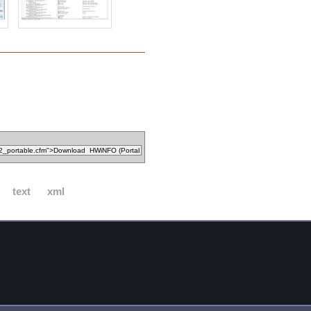
text
xml