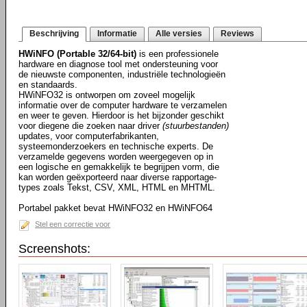
Beschrijving
Informatie
Alle versies
Reviews
HWiNFO (Portable 32/64-bit)
is een professionele
hardware en diagnose tool met ondersteuning voor
de nieuwste componenten, industriële technologieën
en standaards.
HWiNFO32 is ontworpen om zoveel mogelijk
informatie over de computer hardware te verzamelen
en weer te geven. Hierdoor is het bijzonder geschikt
voor diegene die zoeken naar driver
(stuurbestanden)
updates, voor computerfabrikanten,
systeemonderzoekers en technische experts. De
verzamelde gegevens worden weergegeven op in
een logische en gemakkelijk te begrijpen vorm, die
kan worden geëxporteerd naar diverse rapportage-
types zoals Tekst, CSV, XML, HTML en MHTML.
Portabel pakket bevat HWiNFO32 en HWiNFO64
Stel een correctie voor
Screenshots: