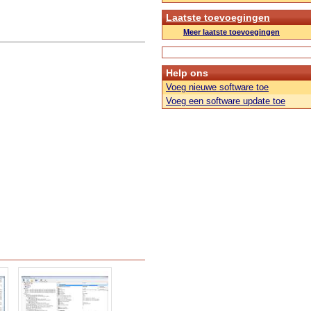
Laatste toevoegingen
Meer laatste toevoegingen
Help ons
Voeg nieuwe software toe
Voeg een software update toe