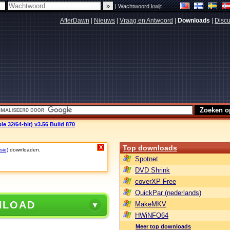
|
Wachtwoord kwijt
AfterDawn
|
Nieuws
|
Vraag en Antwoord
|
Downloads
|
Discu
e 32/64-bit) v3.56 Build 870
Top downloads
X
sie)
downloaden.
Spotnet
DVD Shrink
coverXP Free
QuickPar (nederlands)
NLOAD
MakeMKV
HWiNFO64
Meer top downloads