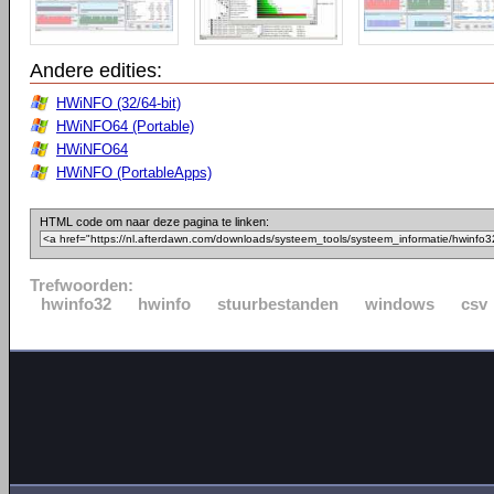
Andere edities:
HWiNFO (32/64-bit)
HWiNFO64 (Portable)
HWiNFO64
HWiNFO (PortableApps)
HTML code om naar deze pagina te linken:
Trefwoorden:
hwinfo32
hwinfo
stuurbestanden
windows
csv