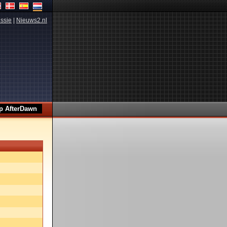
ssie
|
Nieuws2.nl