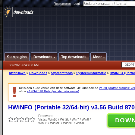
Registreren
|
Login:
Startpagina
Downloads
Top downloads
Meer
8/7/2026 6:43:08 AM
AfterDawn
>
Downloads
>
Systeemtools
>
Systeeminformatie
>
HWiNFO (Portabl
Dit is een oude versie van deze software. Je kunt ook de
v6.28 (laatste stabiele ver
of de
v4.63-2510 Beta (laatste beta versie)
.
HWiNFO (Portable 32/64-bit) v3.56 Build 870
Freeware
DOW
Vista / Win10 / Win2k / Win7 / Win8 /
Win98 / WinME / WinNT / WinXP