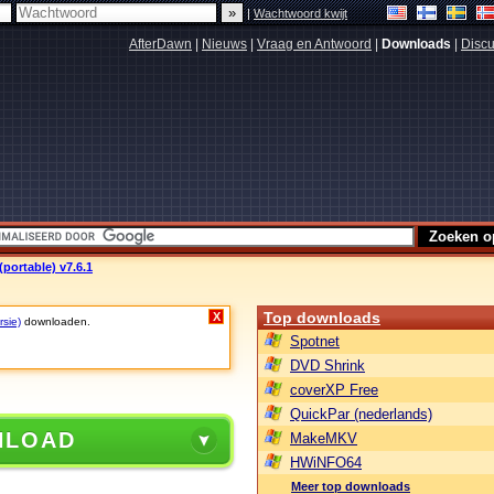
|
Wachtwoord kwijt
AfterDawn
|
Nieuws
|
Vraag en Antwoord
|
Downloads
|
Discu
portable) v7.6.1
Top downloads
X
rsie)
downloaden.
Spotnet
DVD Shrink
coverXP Free
QuickPar (nederlands)
NLOAD
MakeMKV
HWiNFO64
Meer top downloads