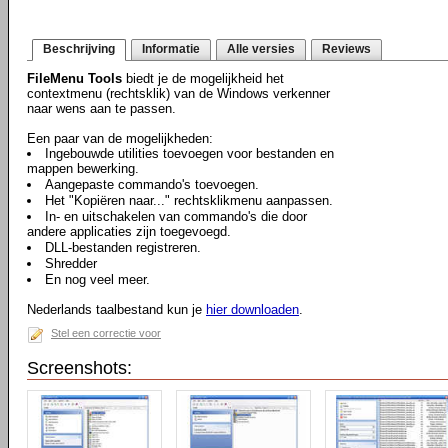
Beschrijving
Informatie
Alle versies
Reviews
FileMenu Tools
biedt je de mogelijkheid het
contextmenu (rechtsklik) van de Windows verkenner
naar wens aan te passen.
Een paar van de mogelijkheden:
Ingebouwde utilities toevoegen voor bestanden en
mappen bewerking.
Aangepaste commando's toevoegen.
Het "Kopiëren naar..." rechtsklikmenu aanpassen.
In- en uitschakelen van commando's die door
andere applicaties zijn toegevoegd.
DLL-bestanden registreren.
Shredder
En nog veel meer.
Nederlands taalbestand kun je
hier downloaden
.
Stel een correctie voor
Screenshots: