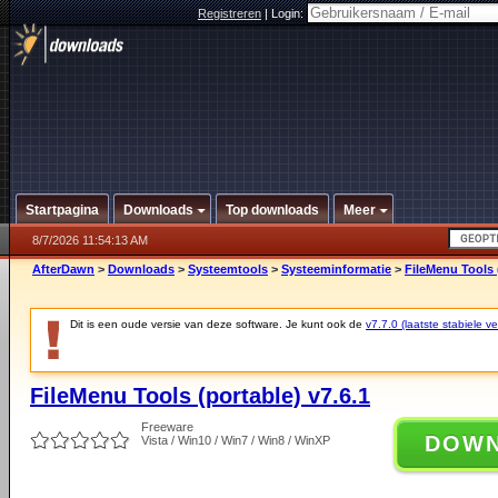
Registreren
|
Login:
Startpagina
Downloads
Top downloads
Meer
8/7/2026 11:54:13 AM
AfterDawn
>
Downloads
>
Systeemtools
>
Systeeminformatie
>
FileMenu Tools (
Dit is een oude versie van deze software. Je kunt ook de
v7.7.0 (laatste stabiele ve
FileMenu Tools (portable) v7.6.1
Freeware
DOW
Vista / Win10 / Win7 / Win8 / WinXP