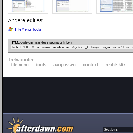
Andere edities:
FileMenu Tools
HTML code om naar deze pagina te linken:
Trefwoorden:
filemenu
tools
aanpassen
context
rechtsklik
Sections: