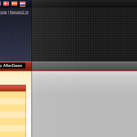
ssie
|
Nieuws2.nl