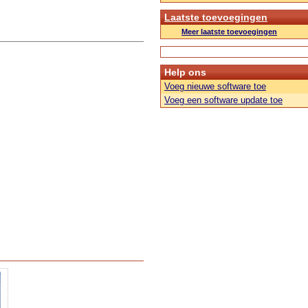
Laatste toevoegingen
Meer laatste toevoegingen
Help ons
Voeg nieuwe software toe
Voeg een software update toe