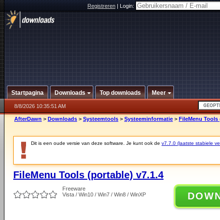
Registreren
|
Login:
Startpagina
Downloads
Top downloads
Meer
8/8/2026 10:35:51 AM
AfterDawn
>
Downloads
>
Systeemtools
>
Systeeminformatie
>
FileMenu Tools (
Dit is een oude versie van deze software. Je kunt ook de
v7.7.0 (laatste stabiele ve
FileMenu Tools (portable) v7.1.4
Freeware
DOW
Vista / Win10 / Win7 / Win8 / WinXP