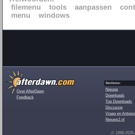
filemenu
tools
aanpassen
cont
menu
windows
Sections:
Nieuws
Over AfterDawn
Downloads
Feedback
Top Downloads
Discussie
Vraag en Antwoo
Nieuws2.nl
© 1999-2026