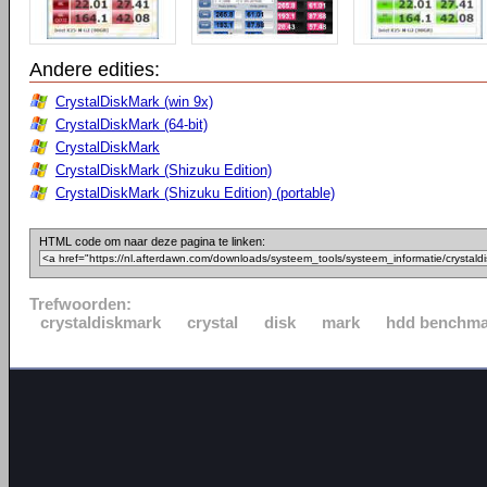
Andere edities:
CrystalDiskMark (win 9x)
CrystalDiskMark (64-bit)
CrystalDiskMark
CrystalDiskMark (Shizuku Edition)
CrystalDiskMark (Shizuku Edition) (portable)
HTML code om naar deze pagina te linken:
Trefwoorden:
crystaldiskmark
crystal
disk
mark
hdd benchma