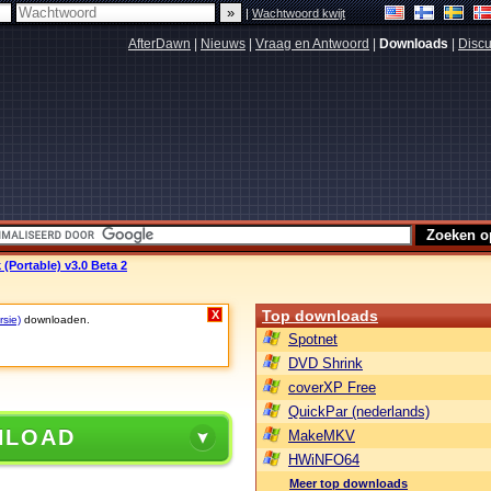
|
Wachtwoord kwijt
AfterDawn
|
Nieuws
|
Vraag en Antwoord
|
Downloads
|
Discu
 (Portable) v3.0 Beta 2
Top downloads
X
rsie)
downloaden.
Spotnet
DVD Shrink
coverXP Free
QuickPar (nederlands)
NLOAD
MakeMKV
HWiNFO64
Meer top downloads