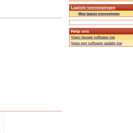
Laatste toevoegingen
Meer laatste toevoegingen
Help ons
Voeg nieuwe software toe
Voeg een software update toe