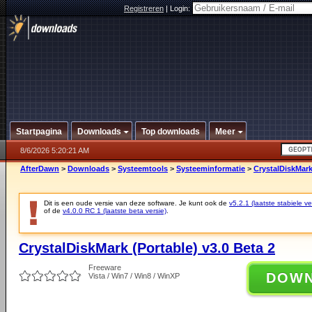
Registreren
|
Login:
Startpagina
Downloads
Top downloads
Meer
8/6/2026 5:20:21 AM
AfterDawn
>
Downloads
>
Systeemtools
>
Systeeminformatie
>
CrystalDiskMark
Dit is een oude versie van deze software. Je kunt ook de
v5.2.1 (laatste stabiele ve
of de
v4.0.0 RC 1 (laatste beta versie)
.
CrystalDiskMark (Portable) v3.0 Beta 2
Freeware
DOW
Vista / Win7 / Win8 / WinXP