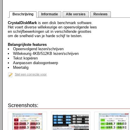
Beschrijving
Informatie
Alle versies
Reviews
CrystalDiskMark
is een disk benchmark software.
Het voert diverse willekeurige en opeenvolgende lees
en schrijfbewerkingen uit in verschillende groottes
om de snelheid van je harde schijf te testen.
Belangrijkste features
Opeenvolgend lezen/schrijven
Willekeurig 4KB/512KB lezen/schrijven
Tekst kopiëren
Aanpassen dialoogontwerp
Meertalig
Stel een correctie voor
Screenshots: