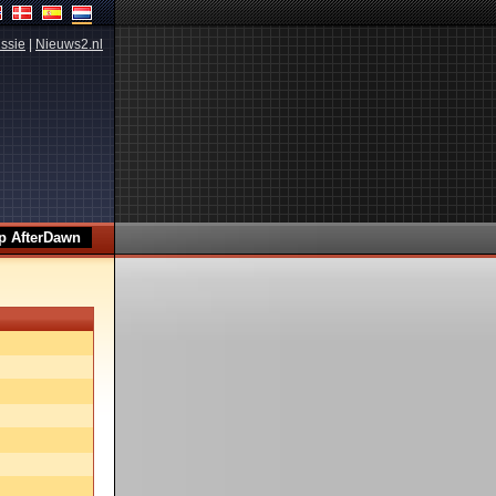
ssie
|
Nieuws2.nl