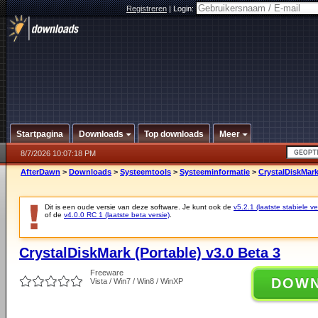
Registreren
|
Login:
Startpagina
Downloads
Top downloads
Meer
8/7/2026 10:07:18 PM
AfterDawn
>
Downloads
>
Systeemtools
>
Systeeminformatie
>
CrystalDiskMark
Dit is een oude versie van deze software. Je kunt ook de
v5.2.1 (laatste stabiele ve
of de
v4.0.0 RC 1 (laatste beta versie)
.
CrystalDiskMark (Portable) v3.0 Beta 3
Freeware
DOW
Vista / Win7 / Win8 / WinXP