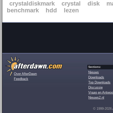
crystaldiskmark
crystal
disk
m
benchmark
hdd
lezen
Sections:
Nieuws
Over AfterDawn
Downloads
Feedback
Top Downloads
Discussie
Vraag en Antwoo
Nieuws2.nl
© 1999-2026