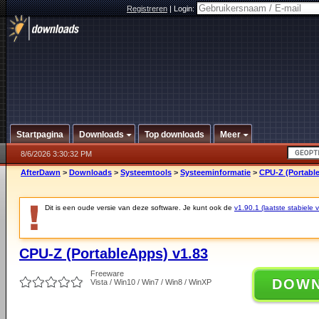
Registreren
|
Login:
Startpagina
Downloads
Top downloads
Meer
8/6/2026 3:30:32 PM
AfterDawn
>
Downloads
>
Systeemtools
>
Systeeminformatie
>
CPU-Z (Portabl
Dit is een oude versie van deze software. Je kunt ook de
v1.90.1 (laatste stabiele v
CPU-Z (PortableApps) v1.83
Freeware
DOW
Vista / Win10 / Win7 / Win8 / WinXP