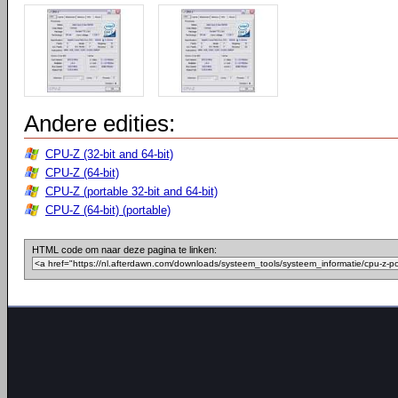
Andere edities:
CPU-Z (32-bit and 64-bit)
CPU-Z (64-bit)
CPU-Z (portable 32-bit and 64-bit)
CPU-Z (64-bit) (portable)
HTML code om naar deze pagina te linken: