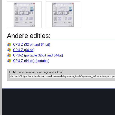
Andere edities:
CPU-Z (32-bit and 64-bit)
CPU-Z (64-bit)
CPU-Z (portable 32-bit and 64-bit)
CPU-Z (64-bit) (portable)
HTML code om naar deze pagina te linken: