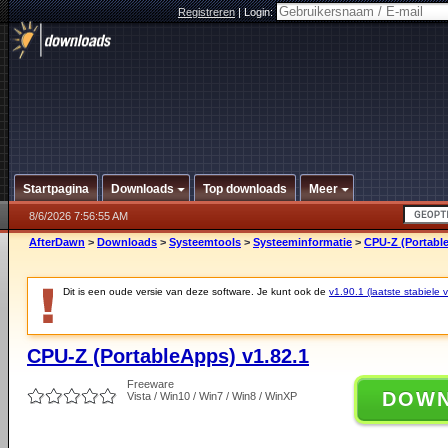
Registreren
|
Login:
Startpagina
Downloads
Top downloads
Meer
8/6/2026 7:56:55 AM
AfterDawn
>
Downloads
>
Systeemtools
>
Systeeminformatie
>
CPU-Z (Portable
Dit is een oude versie van deze software. Je kunt ook de
v1.90.1 (laatste stabiele v
CPU-Z (PortableApps) v1.82.1
Freeware
DOW
Vista / Win10 / Win7 / Win8 / WinXP