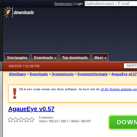
Registreren
|
Login:
Startpagina
Downloads
Top downloads
Meer
8/8/2026 7:01:05 PM
AfterDawn
>
Downloads
>
Systeemtools
>
Systeeminformatie
>
AgaueEye v0.57
Dit is een oude versie van deze software. Je kunt ook de
v0.82 (laatste stabiele ver
AgaueEye v0.57
Freeware
DOW
Vista / Win10 / Win7 / Win8 / WinXP