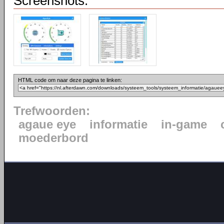
Screenshots:
HTML code om naar deze pagina te linken:
Trefwoorden:
agaue eye
informatie
in-game
moederbord